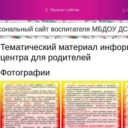
Каталог сайтов
сональный сайт воспитателя МБДОУ Д
Метод.
Галереи
материалы
фотографи
Тематический материал инфор
центра для родителей
Добавлено — 59868
Добавлено — 39050
Фотографии