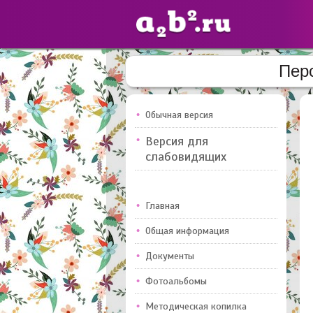
Пер
Сайты
педагогов
Обычная версия
Версия для
Добавлено — 10947
слабовидящих
Главная
Общая информация
Документы
Фотоальбомы
Методическая копилка