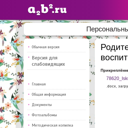
Персональны
Сайты
педагогов
Родите
Обычная версия
воспит
Версия для
Добавлено — 10947
Добавлен
слабовидящих
Прикреплённ
78620_Isku
Главная
.docx,
загр
Общая информация
Документы
Фотоальбомы
Методическая копилка