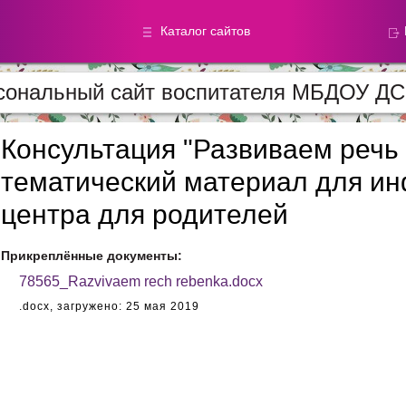
Каталог сайтов
сональный сайт воспитателя МБДОУ Д
Метод.
Галереи
материалы
фотографи
Консультация "Развиваем речь
тематический материал для и
Добавлено — 59870
Добавлено — 39050
центра для родителей
Прикреплённые документы:
78565_Razvivaem rech rebenka.docx
.docx,
загружено: 25 мая 2019