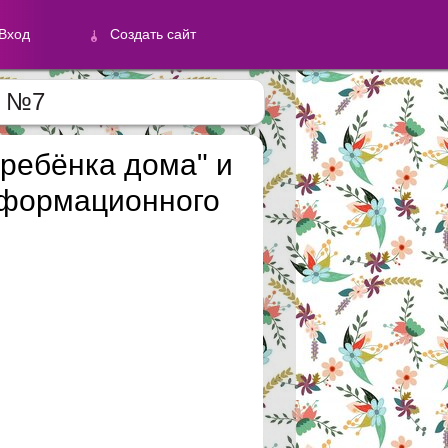
Вход
Создать сайт
С №7
й
 ребёнка дома" и
нформационного
Создать сайт