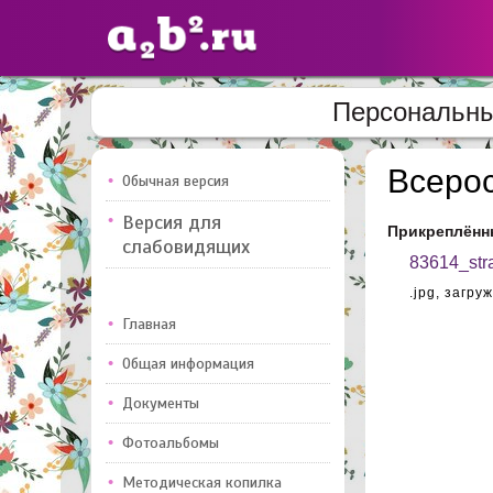
Персональны
Сайты
педагогов
Всерос
Обычная версия
Версия для
Прикреплённ
Добавлено — 10947
Добавлен
слабовидящих
83614_stra
.jpg,
загруж
Главная
Общая информация
Документы
Фотоальбомы
Методическая копилка