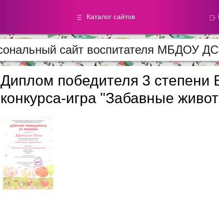
Каталог сайтов
сональный сайт воспитателя МБДОУ Д
Метод.
Галереи
материалы
фотографи
Диплом победителя 3 степени 
конкурса-игра "Забавные живо
Добавлено — 59870
Добавлено — 39050