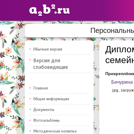
Персональны
Сайты
педагогов
Диплом
Обычная версия
семейн
Версия для
Добавлено — 10947
Добавлен
слабовидящих
Прикреплённ
Бичурина
Главная
.jpg,
загруж
Общая информация
Документы
Фотоальбомы
Методическая копилка