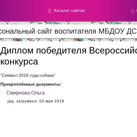
Каталог сайтов
сональный сайт воспитателя МБДОУ Д
Метод.
Галереи
материалы
фотографи
Диплом победителя Всероссийс
конкурса
Добавлено — 59868
Добавлено — 39050
"Символ 2018 года-собака"
Прикреплённые документы:
Смирнова Ольга
.jpg,
загружено: 03 мая 2019