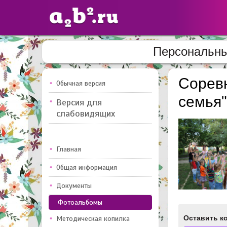
Персональны
Сайты
педагогов
Соревн
Обычная версия
семья"
Версия для
Добавлено — 10947
Добавлен
слабовидящих
Главная
Общая информация
Документы
Фотоальбомы
Оставить к
Методическая копилка