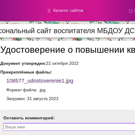
Каталог сайтов
сональный сайт воспитателя МБДОУ Д
Метод.
Галереи
материалы
фотографи
Удостоверение о повышении к
Документ утвержден:
22 октября 2022
Добавлено — 59865
Добавлено — 39046
Прикреплённые файлы:
108577_udostoverenie1.jpg
Формат файла: .jpg
Загружен: 31 августа 2023
Оставить комментарий: