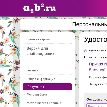
Персональны
Сайты
педагогов
Удост
Обычная версия
Версия для
Документ утв
Добавлено — 10947
Добавлен
слабовидящих
Прикреплённ
Приказ №
ёлочной 
Главная
Формат фай
Общая информация
Загружен: 
Документы
Фотоальбомы
Оставить к
Методическая копилка