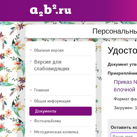
Персональны
Сайты
педагогов
Удост
Обычная версия
Версия для
Документ утв
Добавлено — 10947
Добавлен
слабовидящих
Прикреплённ
Приказ №
ёлочной 
Главная
Формат фай
Общая информация
Загружен: 
Документы
Фотоальбомы
Оставить к
Методическая копилка