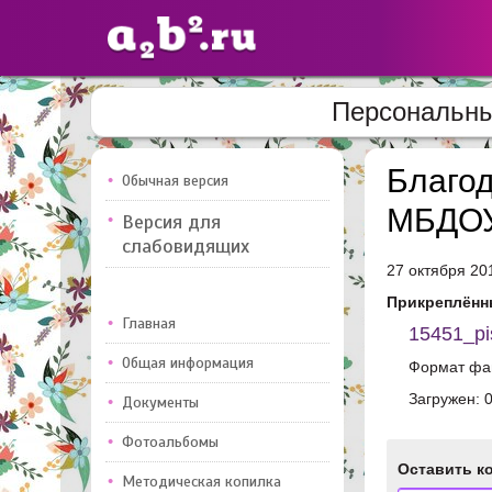
Персональны
Сайты
педагогов
Благод
Обычная версия
МБДОУ
Версия для
Добавлено — 10947
Добавлен
слабовидящих
27 октября 20
Прикреплённ
Главная
15451_pi
Общая информация
Формат фай
Загружен: 
Документы
Фотоальбомы
Оставить к
Методическая копилка